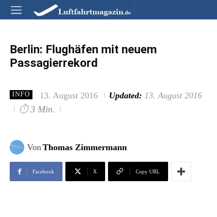
Berlin: Flughäfen mit neuem
Passagierrekord
13. August 2016
Updated:
13. August 2016
INFO
⏱
3 Min.
Von
Thomas Zimmermann
Facebook
X
Copy URL