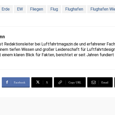
Erde
EW
Fliegen
Flug
Flughafen
Flughafen Wi
nn
Redaktionsleiter bei Luftfahrtmagazin.de und erfahrener Fachjo
inem tiefen Wissen und großer Leidenschaft für Luftfahrtdesign
t einem klaren Blick für Fakten, berichtet er seit Jahren fundie
Facebook
X
Copy URL
Email