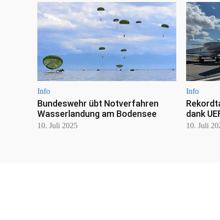
Info
Info
Bundeswehr übt Notverfahren
Rekordt
Wasserlandung am Bodensee
dank UE
10. Juli 2025
10. Juli 2