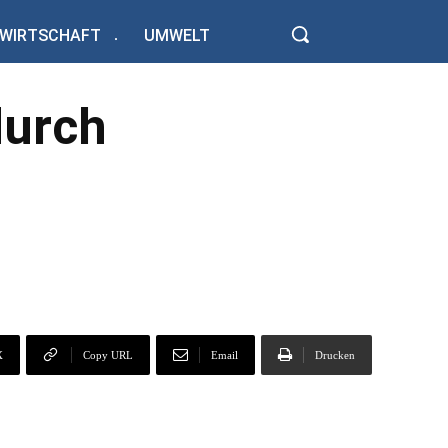
WIRTSCHAFT
UMWELT
durch
X
Copy URL
Email
Drucken