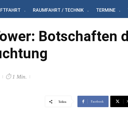
UFTFAHRT
RAUMFAHRT / TECHNIK
TERMINE
Tower: Botschaften 
uchtung
⏱
1 Min.
Facebook
Teilen