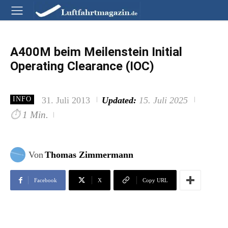
A400M beim Meilenstein Initial
Operating Clearance (IOC)
31. Juli 2013
Updated:
15. Juli 2025
INFO
⏱
1 Min.
Von
Thomas Zimmermann
Facebook
X
Copy URL