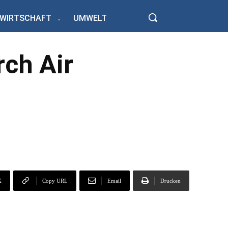
WIRTSCHAFT
UMWELT
rch Air
X
Copy URL
Email
Drucken