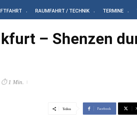
UFTFAHRT
RAUMFAHRT / TECHNIK
TERMINE
nkfurt – Shenzen du
⏱
1 Min.
Facebook
Teilen