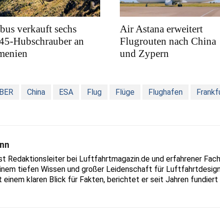
bus verkauft sechs
Air Astana erweitert
45-Hubschrauber an
Flugrouten nach China
menien
und Zypern
BER
China
ESA
Flug
Flüge
Flughafen
Frankf
nn
Redaktionsleiter bei Luftfahrtmagazin.de und erfahrener Fachjo
inem tiefen Wissen und großer Leidenschaft für Luftfahrtdesign
t einem klaren Blick für Fakten, berichtet er seit Jahren fundie