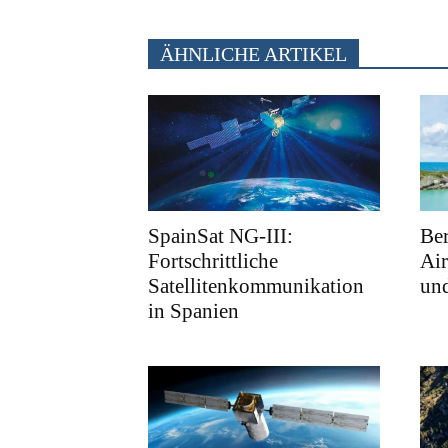
ÄHNLICHE ARTIKEL
SpainSat NG-III:
Ber
Fortschrittliche
Air
Satellitenkommunikation
und
in Spanien