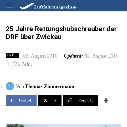
25 Jahre Rettungshubschrauber der
DRF über Zwickau
02. August 2016
Updated:
02. August 2016
INFO
⏱
2 Min.
Von
Thomas Zimmermann
Facebook
X
Copy URL