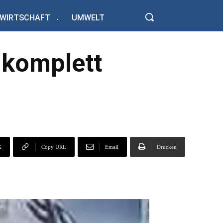
WIRTSCHAFT
UMWELT
 komplett
X
Copy URL
Email
Drucken