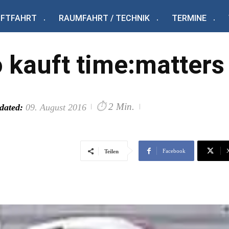
UFTFAHRT
RAUMFAHRT / TECHNIK
TERMINE
 kauft time:matters
⏱
2 Min.
dated:
09. August 2016
Facebook
Teilen