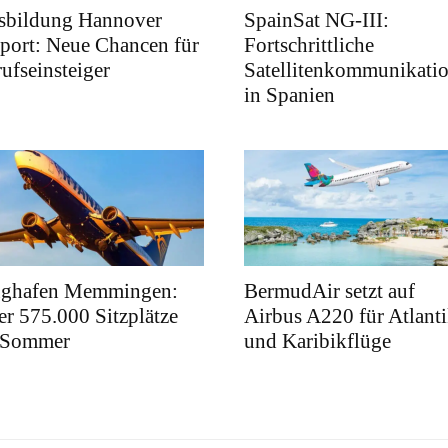
sbildung Hannover
SpainSat NG-III:
port: Neue Chancen für
Fortschrittliche
ufseinsteiger
Satellitenkommunikati
in Spanien
ughafen Memmingen:
BermudAir setzt auf
r 575.000 Sitzplätze
Airbus A220 für Atlanti
 Sommer
und Karibikflüge