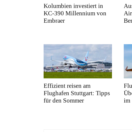
Kolumbien investiert in
Au
KC-390 Millennium von
Air
Embraer
Ber
Effizient reisen am
Fl
Flughafen Stuttgart: Tipps
Übe
für den Sommer
im