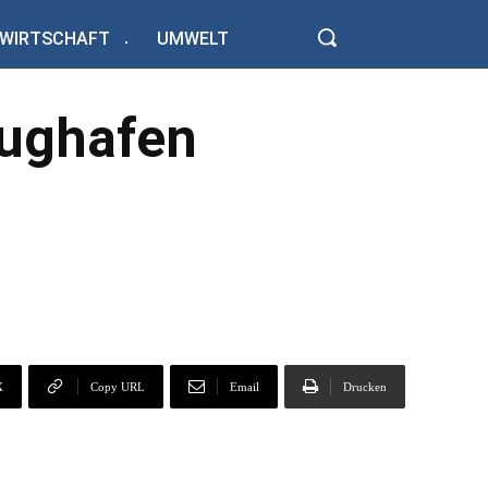
WIRTSCHAFT
UMWELT
lughafen
X
Copy URL
Email
Drucken