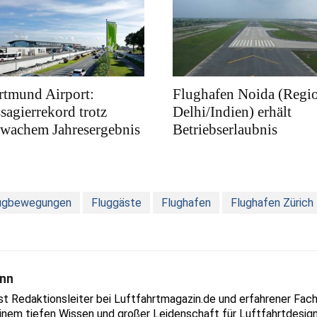
rtmund Airport:
Flughafen Noida (Regi
sagierrekord trotz
Delhi/Indien) erhält
hwachem Jahresergebnis
Betriebserlaubnis
ugbewegungen
Fluggäste
Flughafen
Flughafen Zürich
nn
Redaktionsleiter bei Luftfahrtmagazin.de und erfahrener Fachjo
inem tiefen Wissen und großer Leidenschaft für Luftfahrtdesign