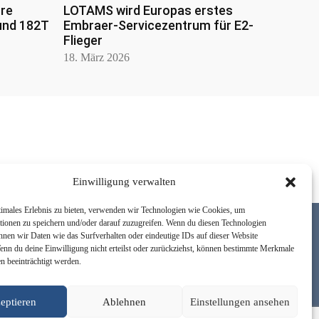
hre
LOTAMS wird Europas erstes
und 182T
Embraer-Servicezentrum für E2-
Flieger
18. März 2026
Einwilligung verwalten
timales Erlebnis zu bieten, verwenden wir Technologien wie Cookies, um
tionen zu speichern und/oder darauf zuzugreifen. Wenn du diesen Technologien
nnen wir Daten wie das Surfverhalten oder eindeutige IDs auf dieser Website
Wenn du deine Einwilligung nicht erteilst oder zurückziehst, können bestimmte Merkmale
n beeinträchtigt werden.
Newsletter
Über uns
Kontakt
Facebook
Instagram
Youtube
eptieren
Ablehnen
Einstellungen ansehen