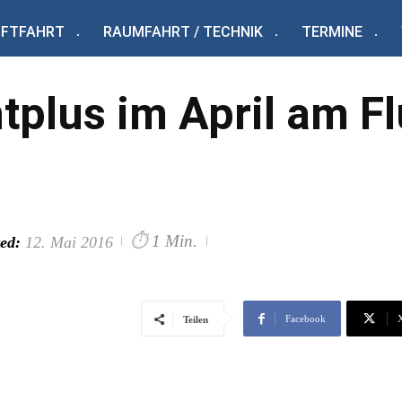
UFTFAHRT
RAUMFAHRT / TECHNIK
TERMINE
htplus im April am F
⏱
1 Min.
ed:
12. Mai 2016
Facebook
Teilen