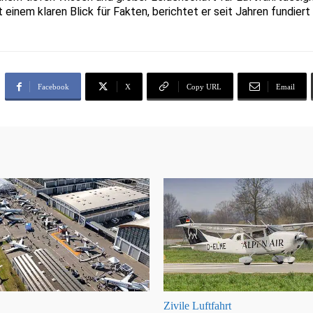
t einem klaren Blick für Fakten, berichtet er seit Jahren fundie
Facebook
X
Copy URL
Email
Zivile Luftfahrt