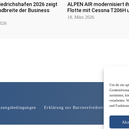
iedrichshafen 2026 zeigt
ALPEN AIR modernisiert i
ndbreite der Business
Flotte mit Cessna T206H 
18. März 2026
2026
Um dir ein op
Geräteinforma
zustimmst, kö
verarbeiten. 
und Funktione
tzungsbedingungen
Erklärung zur Barrierefreiheit
Werbung
Akz