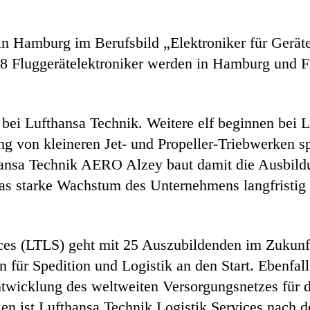
in Hamburg im Berufsbild „Elektroniker für Gerät
18 Fluggerätelektroniker werden in Hamburg und Fr
.
 bei Lufthansa Technik. Weitere elf beginnen bei
ng von kleineren Jet- und Propeller-Triebwerken s
ansa Technik AERO Alzey baut damit die Ausbildu
das starke Wachstum des Unternehmens langfristig
ces (LTLS) geht mit 25 Auszubildenden im Zukunft
n für Spedition und Logistik an den Start. Ebenfall
twicklung des weltweiten Versorgungsnetzes für d
zen ist Lufthansa Technik Logistik Services nach d