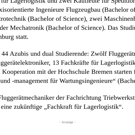
e für Lagerlogistik und zwei Kaufleute für Spedit
xisorientierte Ingenieure Flugzeugbau (Bachelor of
ektrotechnik (Bachelor of Science), zwei Maschine
der Mechatronik (Bachelor of Science). Das Studi
urg statt.
n 44 Azubis und dual Studierende: Zwölf Fluggerä
ggerätelektroniker, 13 Fachkräfte für Lagerlogist
n Kooperation mit der Hochschule Bremen starten 
 und -management für Wartungsingenieure“ (Bachel
 Fluggerätmechaniker der Fachrichtung Triebwerks
eine zukünftige „Fachkraft für Lagerlogistik“.
- Anzeige -