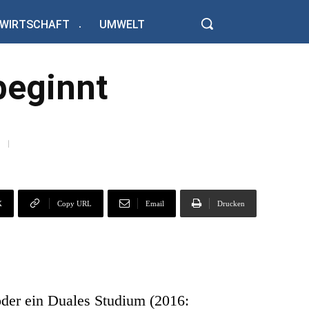
WIRTSCHAFT
UMWELT
beginnt
.
X
Copy URL
Email
Drucken
oder ein Duales Studium (2016: