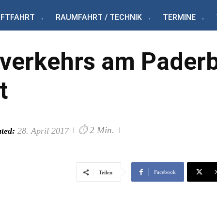
UFTFAHRT
RAUMFAHRT / TECHNIK
TERMINE
tverkehrs am Pader
t
⏱
2 Min.
ted:
28. April 2017
Facebook
Teilen