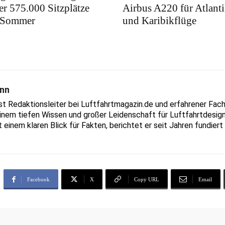
r 575.000 Sitzplätze
Airbus A220 für Atlanti
 Sommer
und Karibikflüge
nn
Redaktionsleiter bei Luftfahrtmagazin.de und erfahrener Fachjo
inem tiefen Wissen und großer Leidenschaft für Luftfahrtdesign
t einem klaren Blick für Fakten, berichtet er seit Jahren fundie
Facebook
X
Copy URL
Email