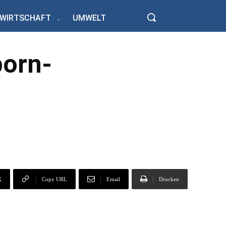
WIRTSCHAFT
UMWELT
born-
X
Copy URL
Email
Drucken