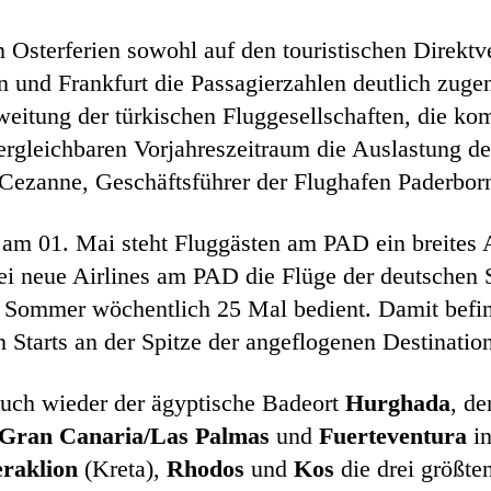
den Osterferien sowohl auf den touristischen Direkt
 und Frankfurt die Passagierzahlen deutlich zu
sweitung der türkischen Fluggesellschaften, die k
ergleichbaren Vorjahreszeitraum die Auslastung d
c Cezanne, Geschäftsführer der Flughafen Paderbo
am 01. Mai steht Fluggästen am PAD ein breites 
i neue Airlines am PAD die Flüge der deutschen S
 Sommer wöchentlich 25 Mal bedient. Damit befind
 Starts an der Spitze der angeflogenen Destinatio
uch wieder der ägyptische Badeort
Hurghada
, d
Gran Canaria/Las Palmas
und
Fuerteventura
in
raklion
(Kreta),
Rhodos
und
Kos
die drei größte