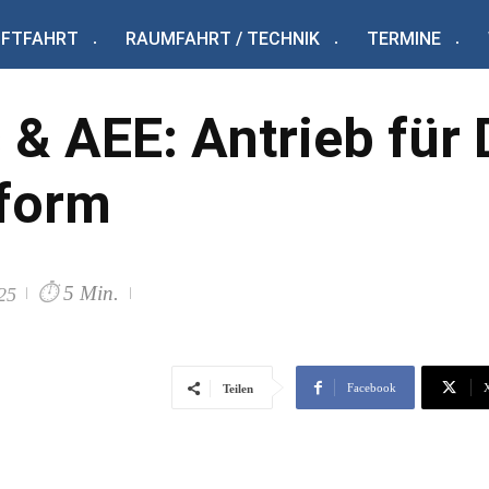
UFTFAHRT
RAUMFAHRT / TECHNIK
TERMINE
 & AEE: Antrieb fü
form
⏱
5 Min.
25
Facebook
Teilen