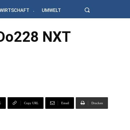
WIRTSCHAFT
UMWELT
r Do228 NXT
X
Copy URL
Email
Drucken