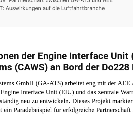
 der Partnerschaft zwischen GA-ATS und AEE
XT: Auswirkungen auf die Luftfahrtbranche
nen der Engine Interface Unit 
ems (CAWS) an Bord der Do228
tems GmbH (GA-ATS) arbeitet eng mit der AEE Ai
gine Interface Unit (EIU) und das zentrale War
tändig neu zu entwickeln. Dieses Projekt markier
t ein Paradebeispiel für erfolgreiche Partnerschaft