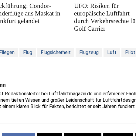
ckführung: Condor-
UFO: Risiken für
derflüge aus Maskat in
europäische Luftfahrt
nkfurt gelandet
durch Verkehrsrechte fü
Golf Carrier
Fliegen
Flug
Flugsicherheit
Flugzeug
Luft
Pilot
nn
Redaktionsleiter bei Luftfahrtmagazin.de und erfahrener Fachjo
inem tiefen Wissen und großer Leidenschaft für Luftfahrtdesign
t einem klaren Blick für Fakten, berichtet er seit Jahren fundie