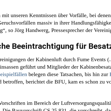
mit unseren Kenntnissen über Vorfälle, bei denen
eruchsvorfällen massiv in ihrer Handlungsfähigke
g“, so Jörg Handwerg, Pressesprecher der Vereini
che Beeintrachtigung für Besa
nreinigungen der Kabinenluft durch Fume Events (
nsassen geführt und Mitglieder der Kabinenbesatz
eispielfällen
belegen diese Tatsachen, bis hin zur
d betroffen, berichtet die BFU, kam es schon zu 
schriften im Bereich der Luftversorgungsqualitä
. Die Bauvorschrift CS 25.831, die vorschreibt, da