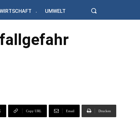
WIRTSCHAFT
UMWELT
fallgefahr
X
Copy URL
Email
Drucken