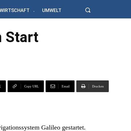
WIRTSCHAFT
UMWELT
 Start
X
Copy URL
Email
Drucken
igationssystem Galileo gestartet.