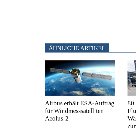
ÄHNLICHE ARTIKEL
Airbus erhält ESA-Auftrag
80
für Windmesssatelliten
Fl
Aeolus-2
War
zu