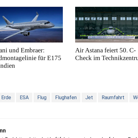
ani und Embraer:
Air Astana feiert 50. C-
dmontagelinie für E175
Check im Technikzent
Indien
Erde
ESA
Flug
Flughafen
Jet
Raumfahrt
W
nn