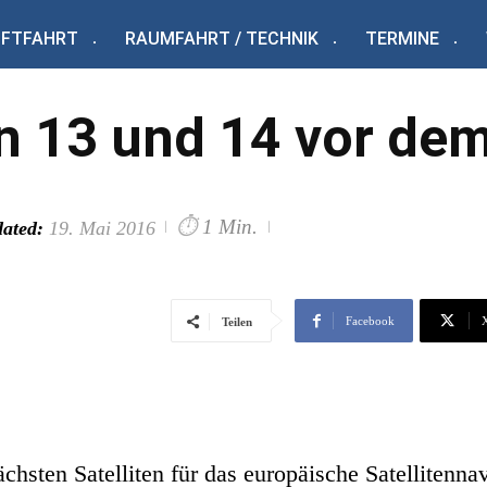
UFTFAHRT
RAUMFAHRT / TECHNIK
TERMINE
en 13 und 14 vor dem
⏱
1 Min.
ated:
19. Mai 2016
Facebook
Teilen
sten Satelliten für das europäische Satellitennav