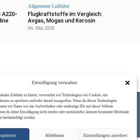
Allgemeine Luftfahrt
s A220-
Flugkraftstoffe im Vergleich:
line
Avgas, Mogas und Kerosin
04. Mai 2026
Einwilligung verwalten
timales Erlebnis zu bieten, verwenden wir Technologien wie Cookies, um
tionen zu speichern und/oder darauf zuzugreifen. Wenn du diesen Technologien
nnen wir Daten wie das Surfverhalten oder eindeutige IDs auf dieser Website
Wenn du deine Einwilligung nicht erteilst oder zurückziehst, können bestimmte Merkmale
n beeinträchtigt werden.
Newsletter
Über uns
Kontakt
Facebook
Instagram
Youtube
eptieren
Ablehnen
Einstellungen ansehen