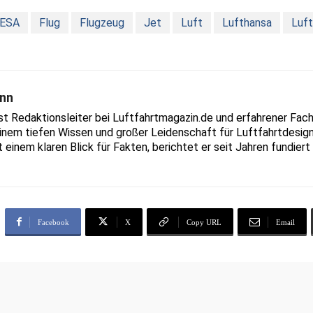
ESA
Flug
Flugzeug
Jet
Luft
Lufthansa
Luft
nn
Redaktionsleiter bei Luftfahrtmagazin.de und erfahrener Fachjo
inem tiefen Wissen und großer Leidenschaft für Luftfahrtdesign
t einem klaren Blick für Fakten, berichtet er seit Jahren fundie
Facebook
X
Copy URL
Email