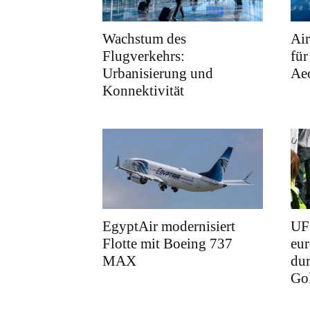
Wachstum des
Air
Flugverkehrs:
für
Urbanisierung und
Ae
Konnektivität
EgyptAir modernisiert
UFO
Flotte mit Boeing 737
eur
MAX
dur
Gol