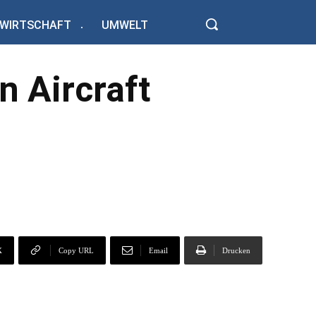
WIRTSCHAFT
UMWELT
n Aircraft
X
Copy URL
Email
Drucken