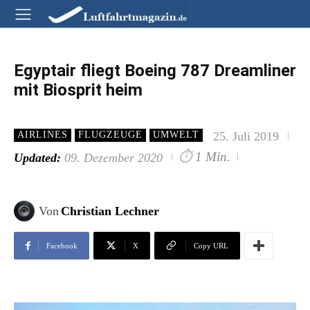
Egyptair fliegt Boeing 787 Dreamliner
mit Biosprit heim
25. Juli 2019
AIRLINES
FLUGZEUGE
UMWELT
⏱
1 Min.
Updated:
09. Dezember 2020
Von
Christian Lechner
Facebook
X
Copy URL