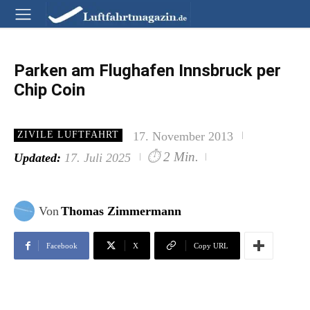
Parken am Flughafen Innsbruck per
Chip Coin
17. November 2013
ZIVILE LUFTFAHRT
⏱
2 Min.
Updated:
17. Juli 2025
Von
Thomas Zimmermann
Facebook
X
Copy URL