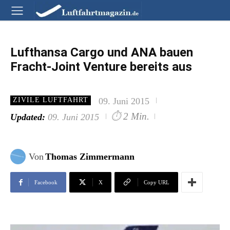
Lufthansa Cargo und ANA bauen
Fracht-Joint Venture bereits aus
09. Juni 2015
ZIVILE LUFTFAHRT
⏱
2 Min.
Updated:
09. Juni 2015
Von
Thomas Zimmermann
Facebook
X
Copy URL