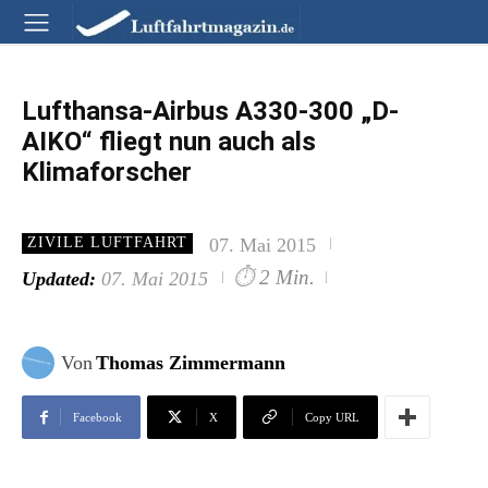
Lufthansa-Airbus A330-300 „D-
AIKO“ fliegt nun auch als
Klimaforscher
07. Mai 2015
ZIVILE LUFTFAHRT
⏱
2 Min.
Updated:
07. Mai 2015
Von
Thomas Zimmermann
Facebook
X
Copy URL