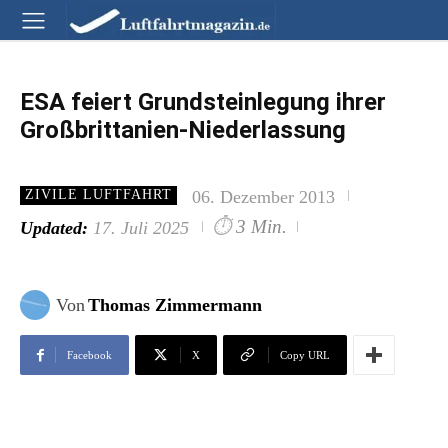
ESA feiert Grundsteinlegung ihrer
Großbrittanien-Niederlassung
06. Dezember 2013
ZIVILE LUFTFAHRT
⏱
3 Min.
Updated:
17. Juli 2025
Von
Thomas Zimmermann
Facebook
X
Copy URL