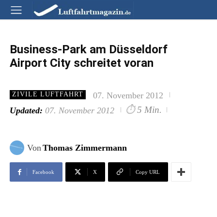
Business-Park am Düsseldorf
Airport City schreitet voran
07. November 2012
ZIVILE LUFTFAHRT
⏱
5 Min.
Updated:
07. November 2012
Von
Thomas Zimmermann
Facebook
X
Copy URL