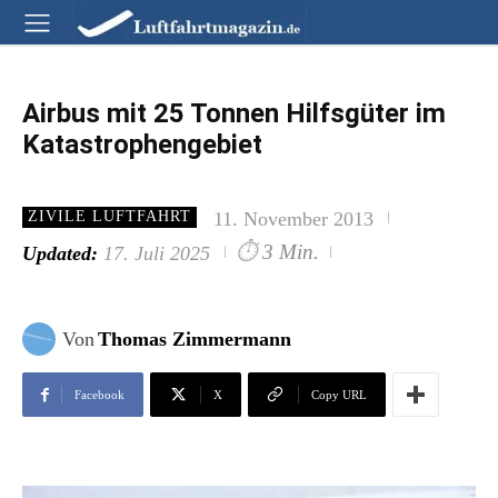
Airbus mit 25 Tonnen Hilfsgüter im
Katastrophengebiet
11. November 2013
ZIVILE LUFTFAHRT
⏱
3 Min.
Updated:
17. Juli 2025
Von
Thomas Zimmermann
Facebook
X
Copy URL