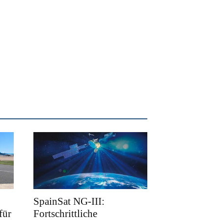
SpainSat NG-III:
für
Fortschrittliche