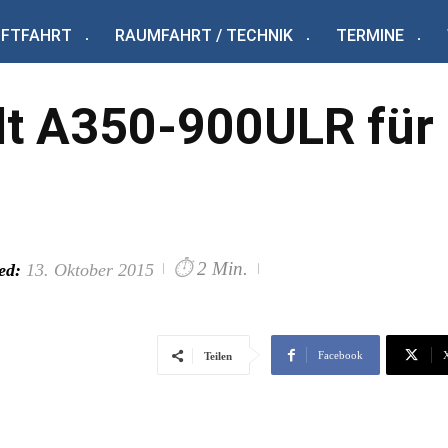
UFTFAHRT
RAUMFAHRT / TECHNIK
TERMINE
lt A350-900ULR für 
⏱
2 Min.
ed:
13. Oktober 2015
Facebook
Teilen