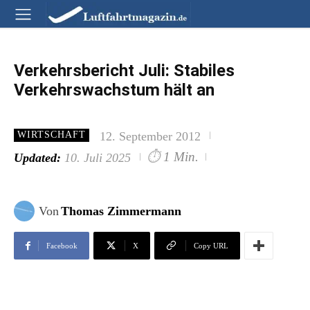
Verkehrsbericht Juli: Stabiles
Verkehrswachstum hält an
12. September 2012
WIRTSCHAFT
⏱
1 Min.
Updated:
10. Juli 2025
Von
Thomas Zimmermann
Facebook
X
Copy URL