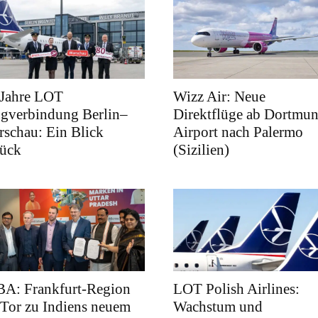
 Jahre LOT
Wizz Air: Neue
ugverbindung Berlin–
Direktflüge ab Dortmu
schau: Ein Blick
Airport nach Palermo
rück
(Sizilien)
BA: Frankfurt-Region
LOT Polish Airlines:
 Tor zu Indiens neuem
Wachstum und