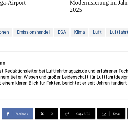
ga-Airport
Modernisierung im Jahr
2025
onen
Emissionshandel
ESA
Klima
Luft
Luftfahr
nn
Redaktionsleiter bei Luftfahrtmagazin.de und erfahrener Fachjo
inem tiefen Wissen und großer Leidenschaft für Luftfahrtdesign
t einem klaren Blick für Fakten, berichtet er seit Jahren fundie
Facebook
X
Copy URL
Email