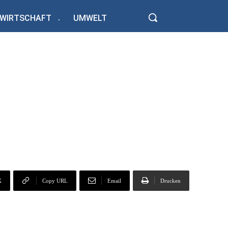
WIRTSCHAFT
UMWELT
X
Copy URL
Email
Drucken