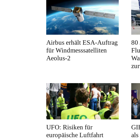
Airbus erhält ESA-Auftrag
80
für Windmesssatelliten
Fl
Aeolus-2
War
zu
UFO: Risiken für
GI
europäische Luftfahrt
als