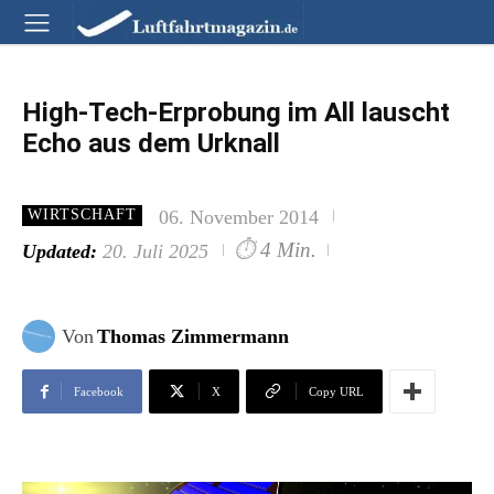
High-Tech-Erprobung im All lauscht
Echo aus dem Urknall
06. November 2014
WIRTSCHAFT
⏱
4 Min.
Updated:
20. Juli 2025
Von
Thomas Zimmermann
Facebook
X
Copy URL