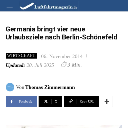
Germania bringt vier neue
Urlaubsziele nach Berlin-Schönefeld
06. November 2014
WIRTSCHAFT
⏱
3 Min.
Updated:
20. Juli 2025
Von
Thomas Zimmermann
Facebook
X
Copy URL