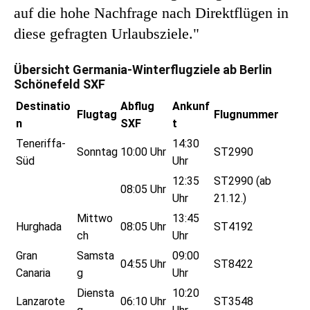
auf die hohe Nachfrage nach Direktflügen in
diese gefragten Urlaubsziele."
Übersicht Germania-Winterflugziele ab Berlin
Schönefeld SXF
Destinatio
Abflug
Ankunf
Flugtag
Flugnummer
n
SXF
t
Teneriffa-
14:30
Sonntag
10:00 Uhr
ST2990
Süd
Uhr
12:35
ST2990 (ab
08:05 Uhr
Uhr
21.12.)
Mittwo
13:45
Hurghada
08:05 Uhr
ST4192
ch
Uhr
Gran
Samsta
09:00
04:55 Uhr
ST8422
Canaria
g
Uhr
Diensta
10:20
Lanzarote
06:10 Uhr
ST3548