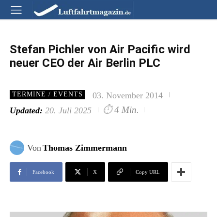
Stefan Pichler von Air Pacific wird
neuer CEO der Air Berlin PLC
03. November 2014
TERMINE / EVENTS
⏱
4 Min.
Updated:
20. Juli 2025
Von
Thomas Zimmermann
Facebook
X
Copy URL