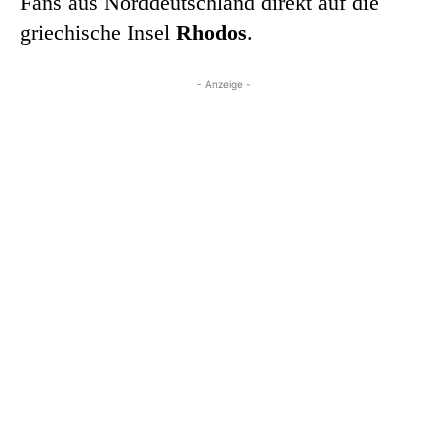
Fans aus Norddeutschland direkt auf die
griechische Insel
Rhodos
.
- Anzeige -