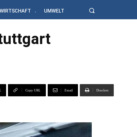
WIRTSCHAFT
UMWELT
tuttgart
X
Copy URL
Email
Drucken