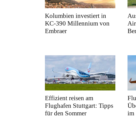
Kolumbien investiert in
Au
KC-390 Millennium von
Air
Embraer
Ber
Effizient reisen am
Fl
Flughafen Stuttgart: Tipps
Übe
für den Sommer
im