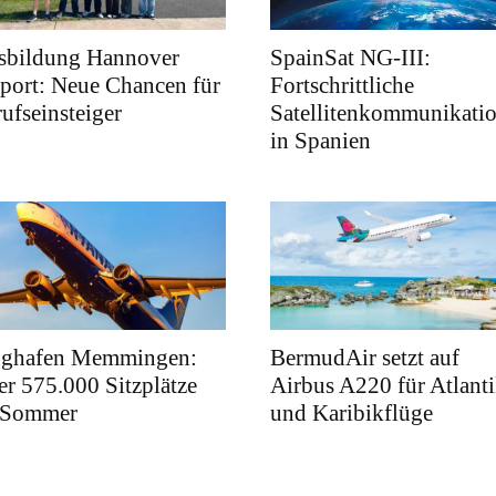
sbildung Hannover
SpainSat NG-III:
port: Neue Chancen für
Fortschrittliche
ufseinsteiger
Satellitenkommunikati
in Spanien
ughafen Memmingen:
BermudAir setzt auf
r 575.000 Sitzplätze
Airbus A220 für Atlanti
 Sommer
und Karibikflüge