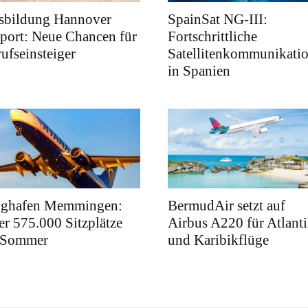
sbildung Hannover
SpainSat NG-III:
port: Neue Chancen für
Fortschrittliche
ufseinsteiger
Satellitenkommunikati
in Spanien
ughafen Memmingen:
BermudAir setzt auf
r 575.000 Sitzplätze
Airbus A220 für Atlanti
 Sommer
und Karibikflüge