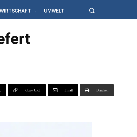
WIRTSCHAFT
UMWELT
efert
X
Copy URL
Email
Drucken