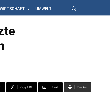
WIRTSCHAFT
UMWELT
zte
n
X
Copy URL
Email
Drucken