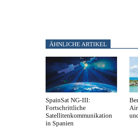
ÄHNLICHE ARTIKEL
SpainSat NG-III:
Ber
Fortschrittliche
Air
Satellitenkommunikation
und
in Spanien