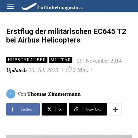
Erstflug der militärischen EC645 T2
bei Airbus Helicopters
29. November 2014
HUBSCHRAUBER
MILITÄR
⏱
3 Min.
Updated:
20. Juli 2025
Von
Thomas Zimmermann
Facebook
X
Copy URL