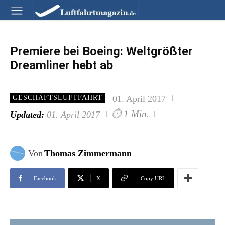
Premiere bei Boeing: Weltgrößter
Dreamliner hebt ab
01. April 2017
GESCHÄFTSLUFTFAHRT
⏱
1 Min.
Updated:
01. April 2017
Von
Thomas Zimmermann
Facebook
X
Copy URL