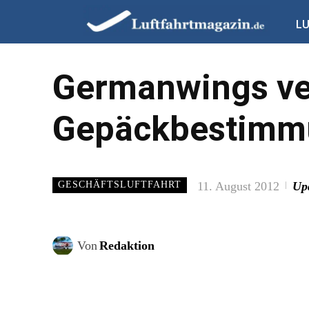
L
Germanwings ve
Gepäckbestimm
11. August 2012
Up
GESCHÄFTSLUFTFAHRT
Von
Redaktion