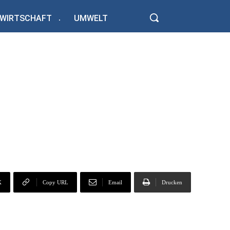
WIRTSCHAFT
UMWELT
X
Copy URL
Email
Drucken