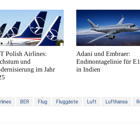
 Polish Airlines:
Adani und Embraer:
chstum und
Endmontagelinie für E
ernisierung im Jahr
in Indien
25
rlines
BER
Flug
Fluggäste
Luft
Lufthansa
R