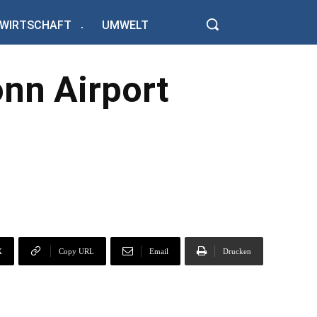
WIRTSCHAFT
UMWELT
nn Airport
X
Copy URL
Email
Drucken