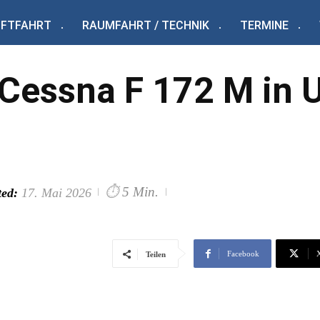
UFTFAHRT
RAUMFAHRT / TECHNIK
TERMINE
 Cessna F 172 M in 
⏱
5 Min.
ed:
17. Mai 2026
Facebook
Teilen