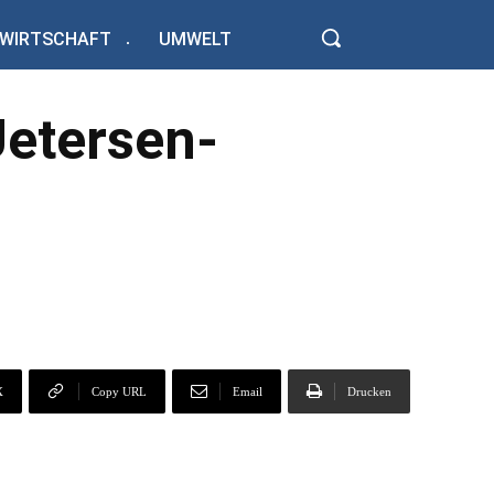
WIRTSCHAFT
UMWELT
Uetersen-
X
Copy URL
Email
Drucken