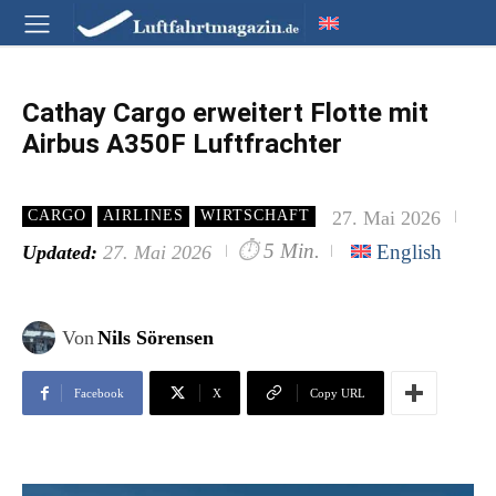
Cathay Cargo erweitert Flotte mit
Airbus A350F Luftfrachter
27. Mai 2026
CARGO
AIRLINES
WIRTSCHAFT
⏱
5 Min.
English
Updated:
27. Mai 2026
Von
Nils Sörensen
Facebook
X
Copy URL