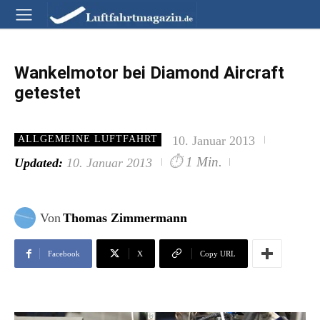
Wankelmotor bei Diamond Aircraft
getestet
10. Januar 2013
ALLGEMEINE LUFTFAHRT
⏱
1 Min.
Updated:
10. Januar 2013
Von
Thomas Zimmermann
Facebook
X
Copy URL