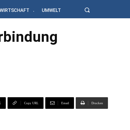
WIRTSCHAFT
UMWELT
erbindung
X
Copy URL
Email
Drucken