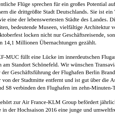
ntliche Flüge sprechen für ein großes Potential au
rn die drittgrößte Stadt Deutschlands. Sie ist ein 
e eine der lebenswertesten Städte des Landes. Di
ten, bedeutende Museen, vielfältige Architektur 
ktoberfest locken nicht nur Geschäftsreisende, so
en 14,1 Millionen Übernachtungen gezählt.
MUC füllt eine Lücke im innerdeutschen Flugang
 am Standort Schönefeld. Wir wünschen Transavia 
er der Geschäftsführung der Flughafen Berlin Br
 von der Stadtmitte entfernt und ist gut über die
und S8 verbinden den Flughafen im zehn-Minuten-T
ehört zur Air France-KLM Group befördert jährlic
ne in der Hochsaison 2016 eine junge und umweltfr