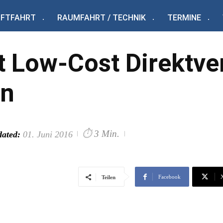
UFTFAHRT
RAUMFAHRT / TECHNIK
TERMINE
et Low-Cost Direktv
en
⏱
3 Min.
ated:
01. Juni 2016
Facebook
Teilen