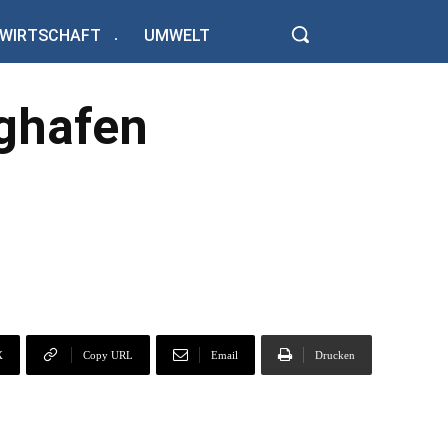
WIRTSCHAFT
UMWELT
ughafen
X
Copy URL
Email
Drucken