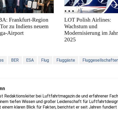
BA: Frankfurt-Region
LOT Polish Airlines:
 Tor zu Indiens neuem
Wachstum und
ga-Airport
Modernisierung im Jahr
2025
nes
BER
ESA
Flug
Fluggäste
Fluggesellschafte
nn
Redaktionsleiter bei Luftfahrtmagazin.de und erfahrener Fachjo
inem tiefen Wissen und großer Leidenschaft für Luftfahrtdesign
t einem klaren Blick für Fakten, berichtet er seit Jahren fundie