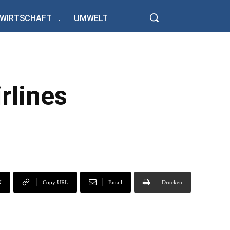
WIRTSCHAFT
UMWELT
rlines
X
Copy URL
Email
Drucken