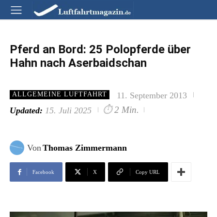
Pferd an Bord: 25 Polopferde über
Hahn nach Aserbaidschan
11. September 2013
ALLGEMEINE LUFTFAHRT
⏱
2 Min.
Updated:
15. Juli 2025
Von
Thomas Zimmermann
Facebook
X
Copy URL