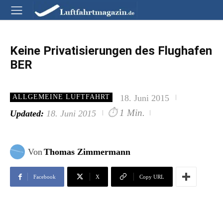
Keine Privatisierungen des Flughafen
BER
18. Juni 2015
ALLGEMEINE LUFTFAHRT
⏱
1 Min.
Updated:
18. Juni 2015
Von
Thomas Zimmermann
Facebook
X
Copy URL