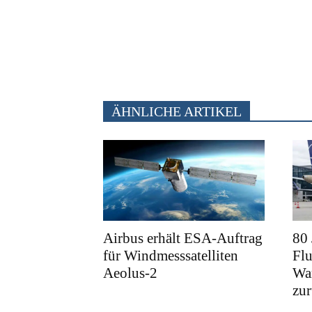
ÄHNLICHE ARTIKEL
Airbus erhält ESA-Auftrag
80
für Windmesssatelliten
Fl
Aeolus-2
War
zu