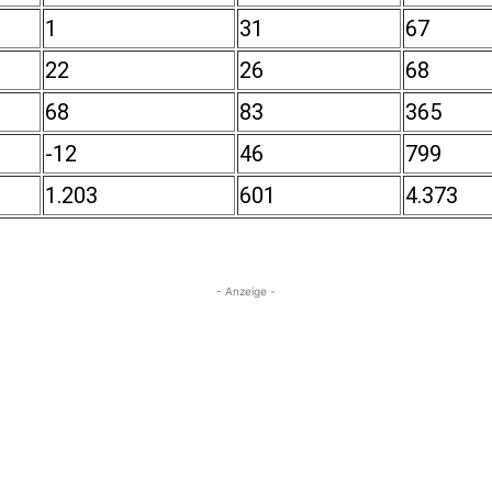
1
31
67
22
26
68
68
83
365
-12
46
799
1.203
601
4.373
- Anzeige -