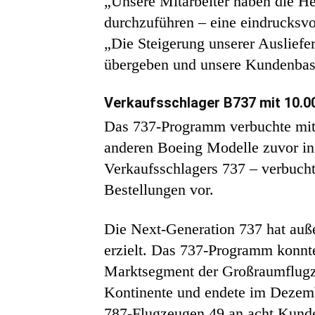
„Unsere Mitarbeiter haben die He
durchzuführen – eine eindrucksv
„Die Steigerung unserer Auslief
übergeben und unsere Kundenbasis
Verkaufsschlager B737 mit 10.00
Das 737-Programm verbuchte mit 1
anderen Boeing Modelle zuvor in
Verkaufsschlagers 737 – verbuch
Bestellungen vor.
Die Next-Generation 737 hat auß
erzielt. Das 737-Programm konnte
Marktsegment der Großraumflugze
Kontinente und endete im Dezemb
787-Flugzeugen 49 an acht Kunde