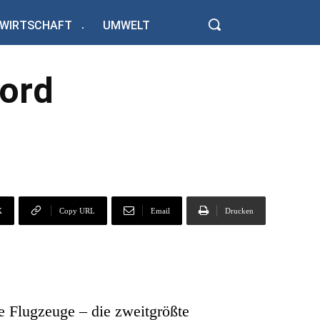
WIRTSCHAFT
UMWELT
kord
X
Copy URL
Email
Drucken
e Flugzeuge – die zweitgrößte