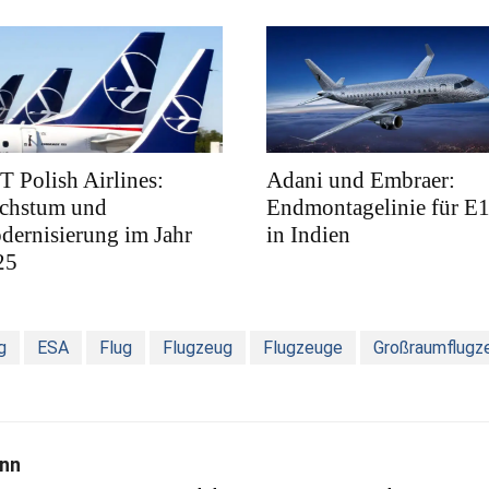
 Polish Airlines:
Adani und Embraer:
chstum und
Endmontagelinie für E
ernisierung im Jahr
in Indien
25
g
ESA
Flug
Flugzeug
Flugzeuge
Großraumflugz
nn