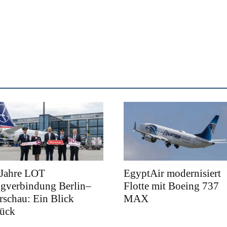
 Jahre LOT
EgyptAir modernisiert
ugverbindung Berlin–
Flotte mit Boeing 737
schau: Ein Blick
MAX
rück