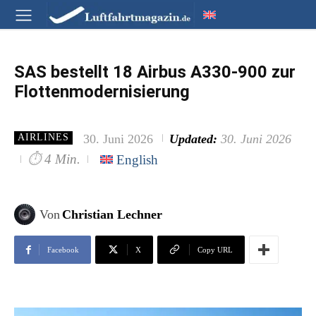
SAS bestellt 18 Airbus A330-900 zur
Flottenmodernisierung
30. Juni 2026
Updated:
30. Juni 2026
AIRLINES
⏱
4 Min.
English
Von
Christian Lechner
Facebook
X
Copy URL