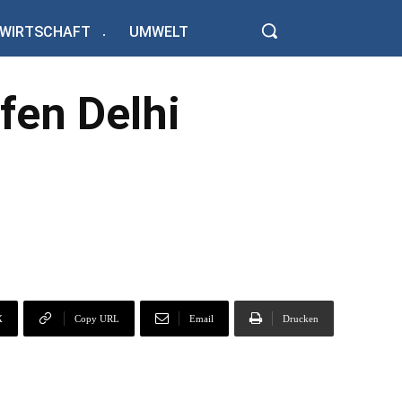
WIRTSCHAFT
UMWELT
fen Delhi
X
Copy URL
Email
Drucken