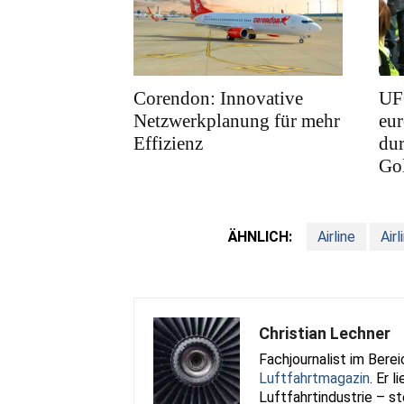
Corendon: Innovative
UFO
Netzwerkplanung für mehr
eur
Effizienz
dur
Gol
ÄHNLICH:
Airline
Airl
Christian Lechner
Fachjournalist im Bere
Luftfahrtmagazin
. Er 
Luftfahrtindustrie – st