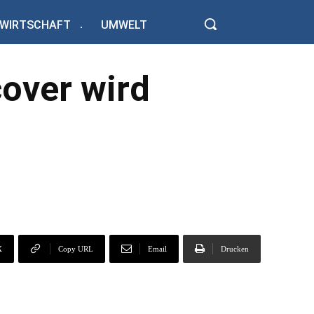
WIRTSCHAFT
UMWELT
cover wird
X
Copy URL
Email
Drucken