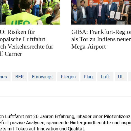
: Risiken für
GIBA: Frankfurt-Regio
opäische Luftfahrt
als Tor zu Indiens neue
ch Verkehrsrechte für
Mega-Airport
f Carrier
ines
BER
Eurowings
Fliegen
Flug
Luft
UL
ich Luftfahrt mit 20 Jahren Erfahrung, Inhaber einer Pilotenlize
liefert präzise Analysen, spannende Hintergrundberichte und inspir
ets mit Fokus auf Innovation und Qualität.