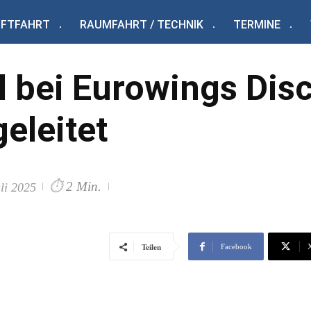
UFTFAHRT
RAUMFAHRT / TECHNIK
TERMINE
l bei Eurowings Dis
geleitet
⏱
2 Min.
uli 2025
Facebook
Teilen