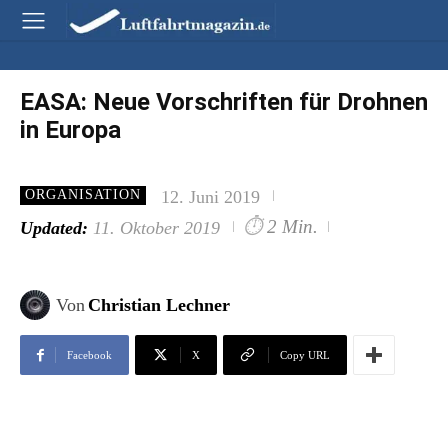
EASA: Neue Vorschriften für Drohnen
in Europa
12. Juni 2019
ORGANISATION
⏱
2 Min.
Updated:
11. Oktober 2019
Von
Christian Lechner
Facebook
X
Copy URL