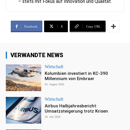
– stets mit Fokus auf Innovation und Qualität.
Facebook
X
Copy URL
VERWANDTE NEWS
Wirtschaft
Kolumbien investiert in KC-390
Millennium von Embraer
05. August 2026
Wirtschaft
Airbus Halbjahresbericht:
Umsatzsteigerung trotz Krisen
29. Juli 2026