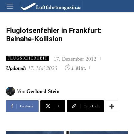
Fluglotsenfehler in Frankfurt:
Beinahe-Kollision
17. Dezember 2012
FLUGSICHERHEIT
⏱
1 Min.
Updated:
17. Mai 2026
Von
Gerhard Stein
Facebook
X
Copy URL