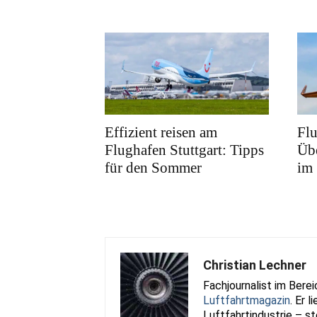
Effizient reisen am
Fl
Flughafen Stuttgart: Tipps
Übe
für den Sommer
im
Christian Lechner
Fachjournalist im Bere
Luftfahrtmagazin
. Er 
Luftfahrtindustrie – st