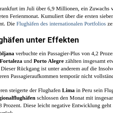
Frankfurt im Juli über 6,9 Millionen, ein Zuwachs
teten Ferienmonat. Kumuliert über die ersten siebe
nt. Die
Flughäfen des internationalen Portfolios
zei
ghäfen unter Effekten
bljana
verbuchte ein Passagier-Plus von 4,2 Proze
Fortaleza
und
Porto Alegre
zählten insgesamt et
Dieser Rückgang ist unter anderem auf die Insolve
deren Passagieraufkommen temporär nicht vollstän
ren steigerte der Flughafen
Lima
in Peru sein Fl
gionalflughäfen
schlossen den Monat mit insgesam
8 Prozent. Diese leicht negative Entwicklung geht 
zurück.