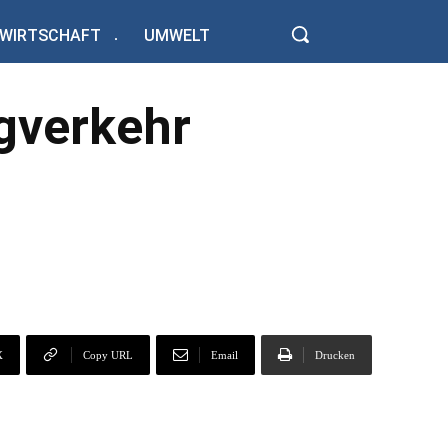
WIRTSCHAFT
UMWELT
gverkehr
X
Copy URL
Email
Drucken